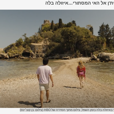
ת'ן אל האי המסתורי…איזולה בלה
ה בלה בזמן השפל, צילום מתוך הסדרה של HBO (צילום: בן קוצ׳ינס)