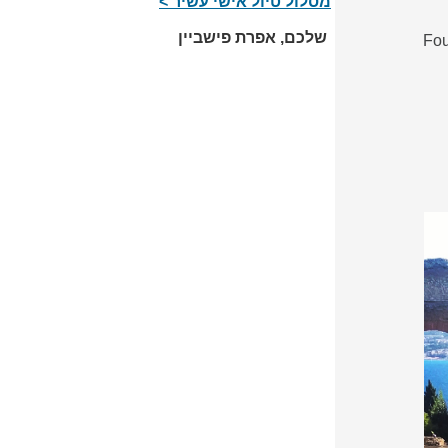
מסלול טיול אישי עשיר >
שלכם, אפרת פישביין
 Palace San Domenico, מלון השייך לרשת המלונות היוקרתית Four