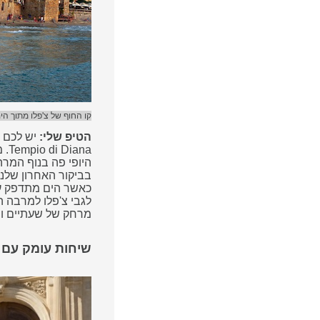
קו החוף של צ'פלו מתוך הי
הטיפ שלי:
יש לכם ז
Tempio di Diana. מקדש עתיק שנמצא בצוק גבוה מעל צ׳פאלו.
היופי פה בנוף המר
בביקור האחרון שלנ
כאשר הים מתדפק על 
לגבי צ'פלו למרבה ה
מרחק של שעתיים וח
שיחות עומק עם ה