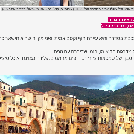
דואומו של צ'פלו
מתוך הסדרה של HBO
(צילום: בן קוצ׳ינס)
, אני משמאל ובקרוב אתם? :-)
 באינסטגרם:
ם, וגם פרקטי :-)
ו (Cefalu) מככבת בסדרה והיא עיירת חוף וקסם אמיתי ואני מקווה שהיא תישאר 
מדרגות הדואומו, בזמן שדיברה עם טניה.
 סבך של סמטאות ציוריות, חופים מהממים, גלידה מצוינת ואוכל סיצילי