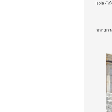
החוף בו יושבים הגיבורים, בו מתקוטטים אית׳ן וקמרון, הוא החוף של האי היפה: "איזולה בלה"- Isola
רחב יותר