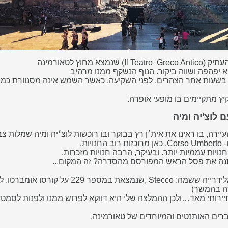
נמצא מחוץ לטאורמינה
א יפהפה ושווה ביקור. הנוף הנשקף ממנו מרהיב
בשעות אחר הצהרים, לפני השקיעה, כאשר השמש אינה מסנוורת כמו
יץ מתקיימים בו מופעי אופרה.
 לוצ'יה ומיה
רה, בו ראינו את אית׳ן רץ בבוקר ובו רוכשות לוצ׳יה ומיה שמלות צבע
ויות.
חנויות עממיות יותר. ובעיקר, הרבה חנויות מזכרות.
ה את פסל הראש המפורסם מהסדרה? זה המקום...
S ,שנמצאת במספר 229 על קורסו אומברטו. לא תצטערו!
ידה בהמשך)
יירותי מאד…ולכן ההמלצה שלי היא דווקא לפרוש ממנו ולפנות לסמט
ים האותנטים והמיוחדים של טאורמינה.