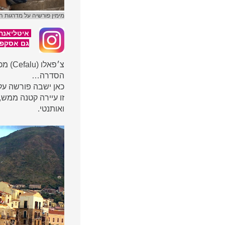
מימין פורשיה על מדרגות ה
איטליאנה
גם אסקפיז
צ׳פאל
הסדרה…
כאן ישבה פורשה על 
זו עיירה קטנה ממש,
ואותנטי.