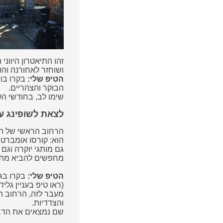
זהו התיאטרון היווני העתיק (Il Teatro Greco Antico) ש
ושוחזר לאחורנה והו
הטיפ שלי:
בקרו בו 
הבוקר והצהריים.
שימו לב, בחודשי הק
לצאת לשופינג עם
הרחוב הראשי של העיי
הוא: קורסו אומברטו- Corso Umberto. כאן מרוכזות רוב החנ
גם מותגי יוקרה וגם 
מחפשים להביא מתנ
הטיפ שלי:
בקרו בגלידרייה ששמה: tecco
(ראו טיפ בעניין גל
מעבר לזה, הרחוב ת
והצדדיות.
שם נמצאים את הדבר