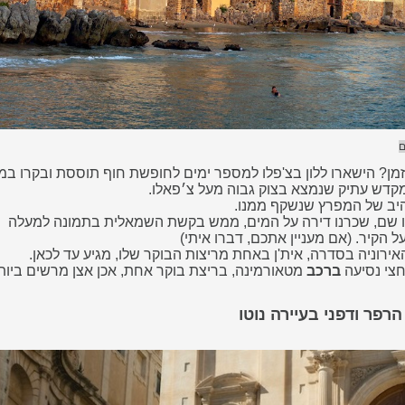
ם
מן? הישארו ללון בצ'פלו למספר ימים לחופשת חוף תוססת
ובקרו במ
היב של המפרץ שנשקף ממנו.
ו שם, שכרנו דירה על המים, ממש בקשת השמאלית בתמונה למעלה
הקיר. (אם מעניין אתכם, דברו איתי)
אירוניה בסדרה, אית'ן באחת מריצות הבוקר שלו, מגיע עד
לכאן.
צי נסיעה
ברכב
מטאורמינה, בריצת בוקר אחת, אכן אצן מרשים ביותר
רפר ודפני בעיירה נוטו