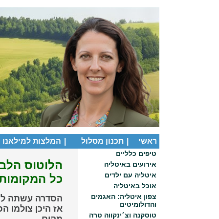
ראשי
|
תכנון מסלול
|
המלצות למילאנו
טיפים כלליים
הלוטוס הלבן
אירועים באיטליה
איטליה עם ילדים
כל המקומות,
אוכל באיטליה
צפון איטליה: האגמים
הסדרה עשתה לכ
והדולומיטים
אז היכן צולמו ה
טוסקנה וצ׳ינקווה טרה