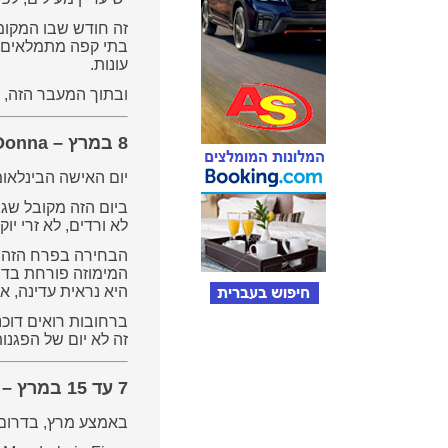
זה חודש שבו המקומי
בתי קפה מתמלאים ל
עונות.
ובתוך המעבר הזה, י
8 במרץ – Festa della Donna, יום האישה באיטליה
יום האישה הבינלאומ
ביום הזה מקובל שגב
לא ורדים, לא זרי יו
הבחירה בפרח הזה א
המימוזה פורחת בדיוק
היא נראית עדינה, א
ברחובות רואים דוכנ
זה לא יום של הפגנו
7 עד 15 במרץ – Mandorlo in Fiore, פריחת השקדיות בסיציליה
באמצע מרץ, בדרום הרחוק של איטליה