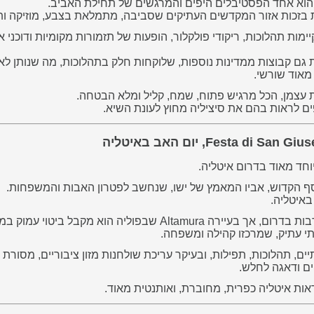
בזכות אזור המקדשים העתיקים שסביבה, מתמלאת בצבע, מוזיקה ות
ות תהלוכות, ריקודי פולקלור, הופעות של תזמורות מקומיות ודוכני א
גם קבוצות ממדינות נוספות, שלוקחות חלק בתהלוכות, מה שנותן לאי
 מאוד שורשי.
 עצמן, הכל מרגיש פתוח, שמח, קליל ומלא הבטחה.
ם לראות בהם את סיציליה מחוץ לעונת השיא.
יוסף הקדוש, אביו המאמץ של ישו, שנחשב לפטרון האבות והמשפחות.
 באיטליה.
 Altamura שבפוליה הוא מקבל ביטוי עמוק במיוחד.
י עתיק, שמרכזו קהילה ומשפחה.
יים, תהלוכות, תפילות, ובעיקר עריכת שולחנות מזון ציבוריים, מסור
ים ודאגה לחלש.
ראות איטליה כפרית, מחוברת, ואותנטית מאוד.