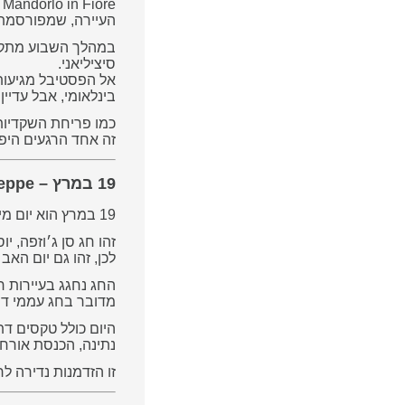
Mandorlo in Fiore הוא אחד הפסטיבלים היפים והמרגשים של תחילת האביב.
העיירה, שמפורסמת 
במהלך השבוע מתקיימ
סיציליאני.
אל הפסטיבל מגיעות 
בינלאומי, אבל עדיין
כמו פריחת השקדיות
זה אחד הרגעים היפי
19 במרץ – Festa di San Giuseppe, יום האב באיטליה
19 במרץ הוא יום מיוחד מאוד בדרום איטליה.
זהו חג סן ג׳וזפה, 
לכן, זהו גם יום האב
החג נחגג בעיירות רבות בדרום, אך בעיירה
מדובר בחג עממי דת
היום כולל טקסים דת
נתינה, הכנסת אורח
זו הזדמנות נדירה ל