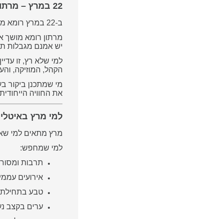
22 במרץ – מרתון רומא
ב-22 במרץ רומא משנה קצב.
מרתון רומא מושך אל
יש אמנם מגבלות תנ
למי שלא רץ, זו עדיין
הקהל, המוזיקה, והע
מי שמתכנן ביקור ב
את החוויה הייחודית.
למי מרץ באיטלי
מרץ מתאים למי שאו
למי שמחפש:
תרבות ומסור
אירועים עממיי
טבע בתחילת 
ערים בקצב נע