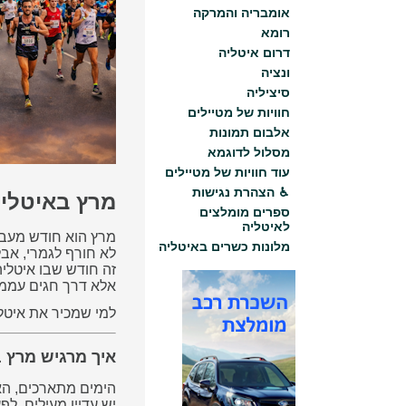
אומבריה והמרקה
רומא
דרום איטליה
ונציה
סיציליה
חוויות של מטיילים
אלבום תמונות
מסלול לדוגמא
עוד חוויות של מטיילים
♿︎ הצהרת נגישות
מרץ באיטליה
ספרים מומלצים
לאיטליה
מרץ הוא חודש מעבר
מלונות כשרים באיטליה
לא חורף לגמרי, אבל
זה חודש שבו איטליה
אלא דרך חגים עממי
למי שמכיר את איטלי
איך מרגיש מרץ 
הימים מתארכים, האו
יש עדיין מעילים, ל