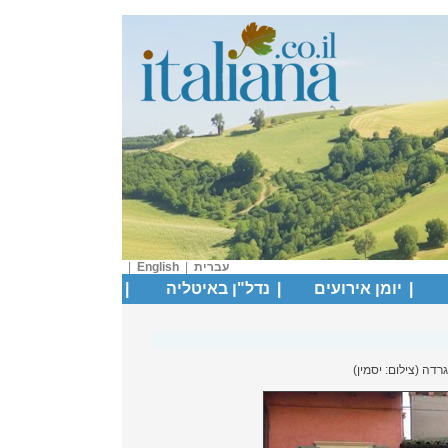
עברית
|
English
|
|
יומן אירועים
|
נדל"ן באיטליה
|
דה (צילום: יסמין)